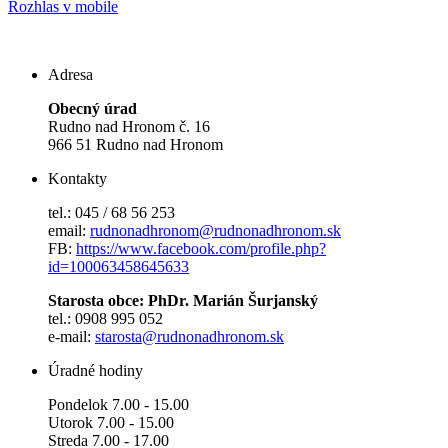
Rozhlas v mobile
Adresa
Obecný úrad
Rudno nad Hronom č. 16
966 51 Rudno nad Hronom
Kontakty
tel.: 045 / 68 56 253
email:
rudnonadhronom@rudnonadhronom.sk
FB:
https://www.facebook.com/profile.php?
id=100063458645633
Starosta obce: PhDr. Marián Šurjanský
tel.: 0908 995 052
e-mail:
starosta@rudnonadhronom.sk
Úradné hodiny
Pondelok 7.00 - 15.00
Utorok 7.00 - 15.00
Streda 7.00 - 17.00