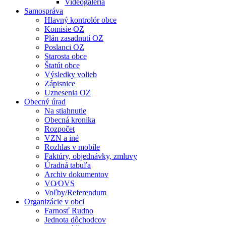
Videogaléria
Samospráva
Hlavný kontrolór obce
Komisie OZ
Plán zasadnutí OZ
Poslanci OZ
Starosta obce
Štatút obce
Výsledky volieb
Zápisnice
Uznesenia OZ
Obecný úrad
Na stiahnutie
Obecná kronika
Rozpočet
VZN a iné
Rozhlas v mobile
Faktúry, objednávky, zmluvy
Úradná tabuľa
Archiv dokumentov
VO⁄OVS
Voľby/Referendum
Organizácie v obci
Farnosť Rudno
Jednota dôchodcov