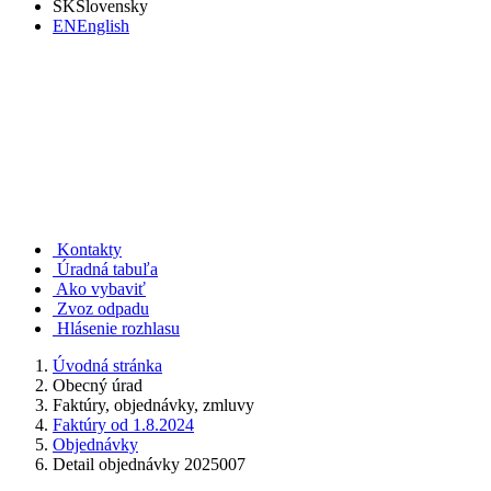
SK
Slovensky
EN
English
Rudno nad Hronom
Kontakty
Úradná tabuľa
Ako vybaviť
Zvoz odpadu
Hlásenie rozhlasu
Úvodná stránka
Obecný úrad
Faktúry, objednávky, zmluvy
Faktúry od 1.8.2024
Objednávky
Detail objednávky 2025007