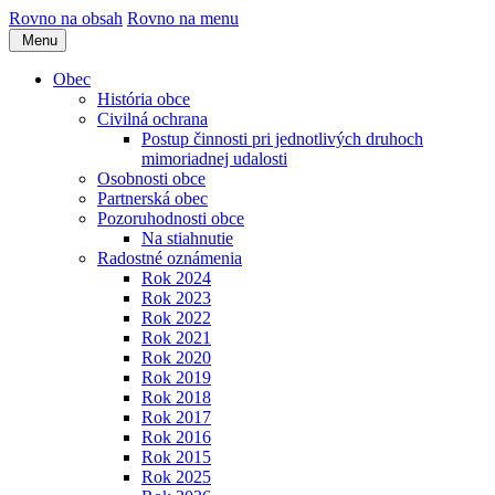
Rovno na obsah
Rovno na menu
Menu
Obec
História obce
Civilná ochrana
Postup činnosti pri jednotlivých druhoch
mimoriadnej udalosti
Osobnosti obce
Partnerská obec
Pozoruhodnosti obce
Na stiahnutie
Radostné oznámenia
Rok 2024
Rok 2023
Rok 2022
Rok 2021
Rok 2020
Rok 2019
Rok 2018
Rok 2017
Rok 2016
Rok 2015
Rok 2025