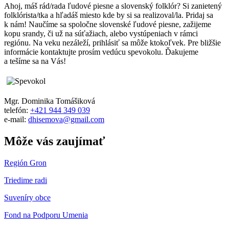
Ahoj, máš rád/rada ľudové piesne a slovenský folklór? Si zanietený
folklórista/tka a hľadáš miesto kde by si sa realizoval/la. Pridaj sa
k nám! Naučíme sa spoločne slovenské ľudové piesne, zažijeme
kopu srandy, či už na súťažiach, alebo vystúpeniach v rámci
regiónu. Na veku nezáleží, prihlásiť sa môže ktokoľvek. Pre bližšie
informácie kontaktujte prosím vedúcu spevokolu. Ďakujeme
a tešíme sa na Vás!
Mgr. Dominika Tomášiková
telefón:
+421 944 349 039
e-mail:
dhisemova@gmail.com
Môže vás zaujímať
Región Gron
Triedime radi
Suveníry obce
Fond na Podporu Umenia