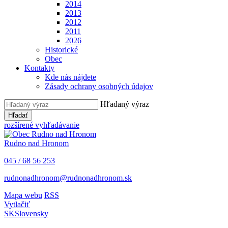
2014
2013
2012
2011
2026
Historické
Obec
Kontakty
Kde nás nájdete
Zásady ochrany osobných údajov
Hľadaný výraz
Hľadať
rozšírené vyhľadávanie
Rudno nad Hronom
045 / 68 56 253
rudnonadhronom@rudnonadhronom.sk
Mapa webu
RSS
Vytlačiť
SK
Slovensky