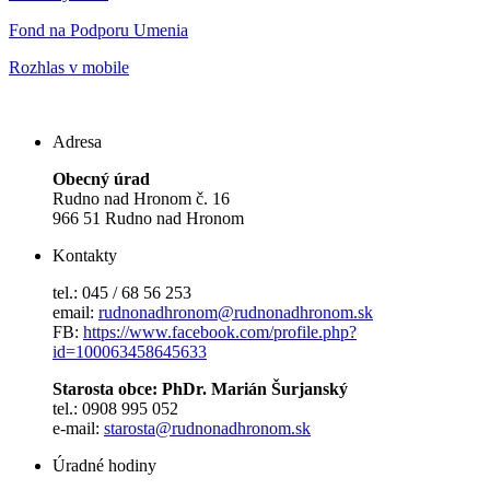
Fond na Podporu Umenia
Rozhlas v mobile
Adresa
Obecný úrad
Rudno nad Hronom č. 16
966 51 Rudno nad Hronom
Kontakty
tel.: 045 / 68 56 253
email:
rudnonadhronom@rudnonadhronom.sk
FB:
https://www.facebook.com/profile.php?
id=100063458645633
Starosta obce: PhDr. Marián Šurjanský
tel.: 0908 995 052
e-mail:
starosta@rudnonadhronom.sk
Úradné hodiny