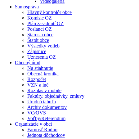
Videogaléria
Samospráva
Hlavný kontrolór obce
Komisie OZ
Plán zasadnutí OZ
Poslanci OZ
Starosta obce
Štatút obce
Výsledky volieb
Zápisnice
Uznesenia OZ
Obecný úrad
Na stiahnutie
Obecná kronika
Rozpočet
VZN a iné
Rozhlas v mobile
Faktúry, objednávky, zmluvy
Úradná tabuľa
Archiv dokumentov
VO⁄OVS
Voľby/Referendum
Organizácie v obci
Farnosť Rudno
Jednota dôchodcov