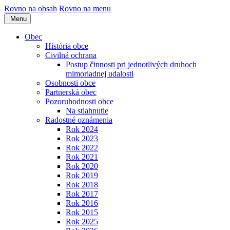
Rovno na obsah
Rovno na menu
Menu
Obec
História obce
Civilná ochrana
Postup činnosti pri jednotlivých druhoch
mimoriadnej udalosti
Osobnosti obce
Partnerská obec
Pozoruhodnosti obce
Na stiahnutie
Radostné oznámenia
Rok 2024
Rok 2023
Rok 2022
Rok 2021
Rok 2020
Rok 2019
Rok 2018
Rok 2017
Rok 2016
Rok 2015
Rok 2025