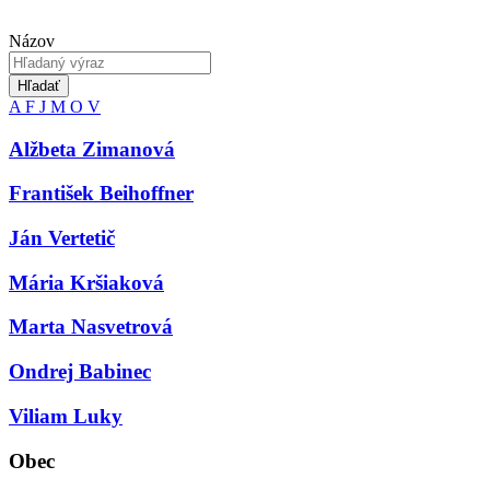
Názov
Hľadať
A
F
J
M
O
V
Alžbeta Zimanová
František Beihoffner
Ján Vertetič
Mária Kršiaková
Marta Nasvetrová
Ondrej Babinec
Viliam Luky
Obec