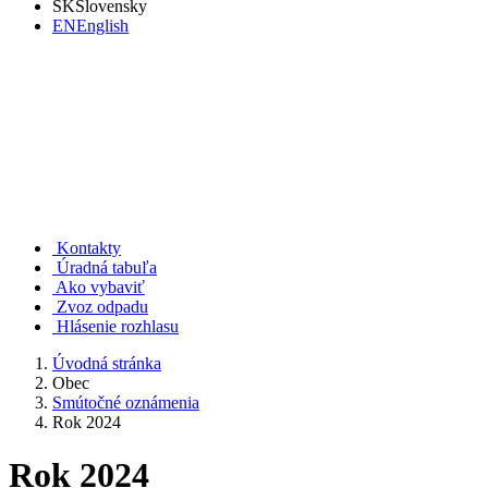
SK
Slovensky
EN
English
Rudno nad Hronom
Kontakty
Úradná tabuľa
Ako vybaviť
Zvoz odpadu
Hlásenie rozhlasu
Úvodná stránka
Obec
Smútočné oznámenia
Rok 2024
Rok 2024