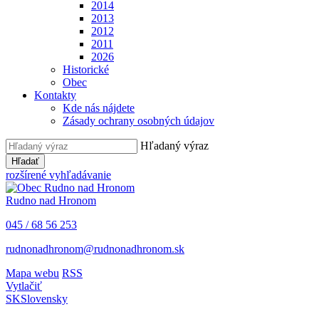
2014
2013
2012
2011
2026
Historické
Obec
Kontakty
Kde nás nájdete
Zásady ochrany osobných údajov
Hľadaný výraz
Hľadať
rozšírené vyhľadávanie
Rudno nad Hronom
045 / 68 56 253
rudnonadhronom@rudnonadhronom.sk
Mapa webu
RSS
Vytlačiť
SK
Slovensky