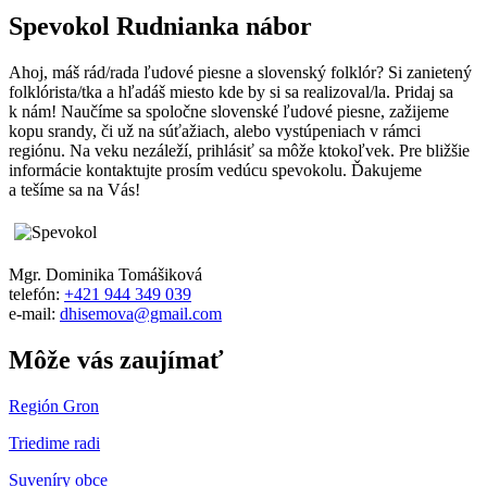
Spevokol Rudnianka nábor
Ahoj, máš rád/rada ľudové piesne a slovenský folklór? Si zanietený
folklórista/tka a hľadáš miesto kde by si sa realizoval/la. Pridaj sa
k nám! Naučíme sa spoločne slovenské ľudové piesne, zažijeme
kopu srandy, či už na súťažiach, alebo vystúpeniach v rámci
regiónu. Na veku nezáleží, prihlásiť sa môže ktokoľvek. Pre bližšie
informácie kontaktujte prosím vedúcu spevokolu. Ďakujeme
a tešíme sa na Vás!
Mgr. Dominika Tomášiková
telefón:
+421 944 349 039
e-mail:
dhisemova@gmail.com
Môže vás zaujímať
Región Gron
Triedime radi
Suveníry obce