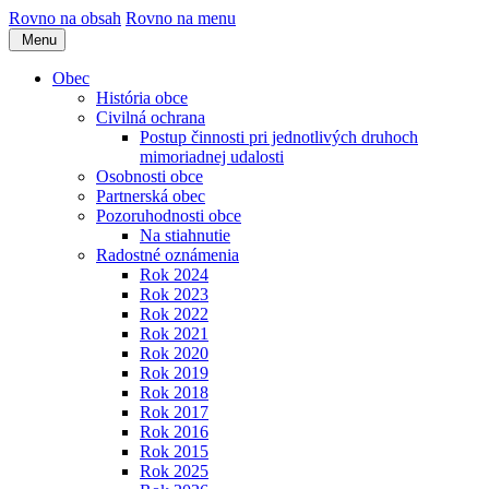
Rovno na obsah
Rovno na menu
Menu
Obec
História obce
Civilná ochrana
Postup činnosti pri jednotlivých druhoch
mimoriadnej udalosti
Osobnosti obce
Partnerská obec
Pozoruhodnosti obce
Na stiahnutie
Radostné oznámenia
Rok 2024
Rok 2023
Rok 2022
Rok 2021
Rok 2020
Rok 2019
Rok 2018
Rok 2017
Rok 2016
Rok 2015
Rok 2025