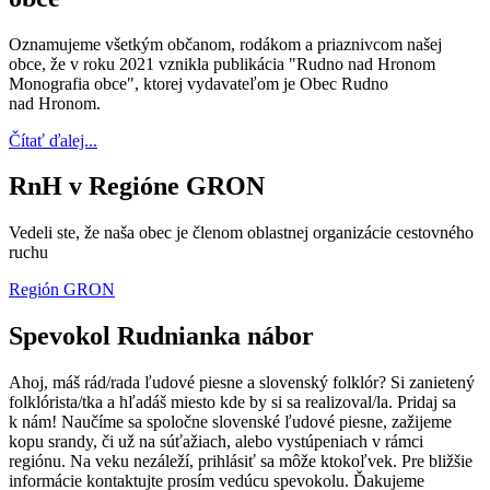
Oznamujeme všetkým občanom, rodákom a priaznivcom našej
obce, že v roku 2021 vznikla publikácia "Rudno nad Hronom
Monografia obce", ktorej vydavateľom je Obec Rudno
nad Hronom.
Čítať ďalej...
RnH v Regióne GRON
Vedeli ste, že naša obec je členom oblastnej organizácie cestovného
ruchu
Región GRON
Spevokol Rudnianka nábor
Ahoj, máš rád/rada ľudové piesne a slovenský folklór? Si zanietený
folklórista/tka a hľadáš miesto kde by si sa realizoval/la. Pridaj sa
k nám! Naučíme sa spoločne slovenské ľudové piesne, zažijeme
kopu srandy, či už na súťažiach, alebo vystúpeniach v rámci
regiónu. Na veku nezáleží, prihlásiť sa môže ktokoľvek. Pre bližšie
informácie kontaktujte prosím vedúcu spevokolu. Ďakujeme