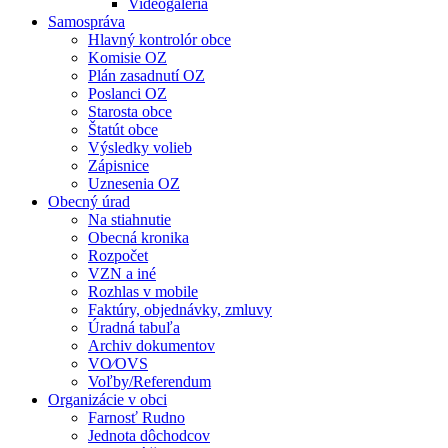
Videogaléria
Samospráva
Hlavný kontrolór obce
Komisie OZ
Plán zasadnutí OZ
Poslanci OZ
Starosta obce
Štatút obce
Výsledky volieb
Zápisnice
Uznesenia OZ
Obecný úrad
Na stiahnutie
Obecná kronika
Rozpočet
VZN a iné
Rozhlas v mobile
Faktúry, objednávky, zmluvy
Úradná tabuľa
Archiv dokumentov
VO⁄OVS
Voľby/Referendum
Organizácie v obci
Farnosť Rudno
Jednota dôchodcov