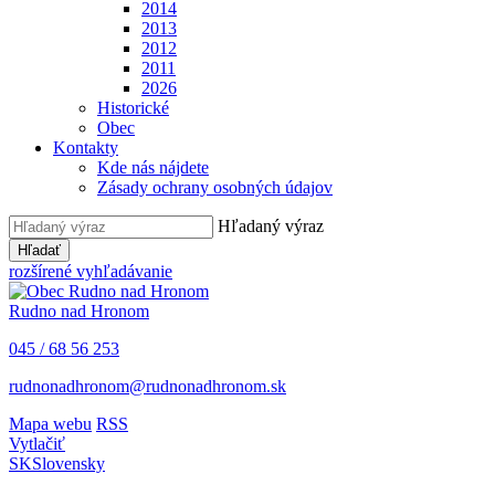
2014
2013
2012
2011
2026
Historické
Obec
Kontakty
Kde nás nájdete
Zásady ochrany osobných údajov
Hľadaný výraz
Hľadať
rozšírené vyhľadávanie
Rudno nad Hronom
045 / 68 56 253
rudnonadhronom@rudnonadhronom.sk
Mapa webu
RSS
Vytlačiť
SK
Slovensky