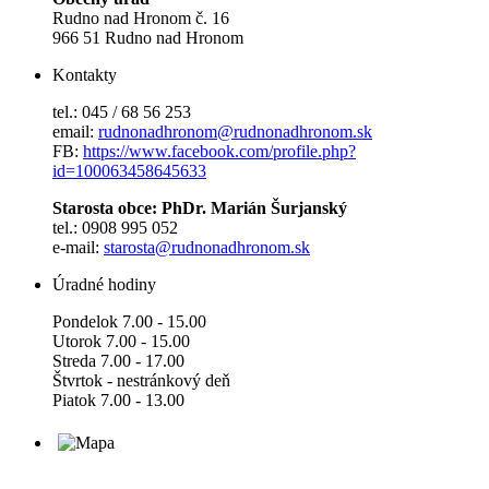
Rudno nad Hronom č. 16
966 51 Rudno nad Hronom
Kontakty
tel.: 045 / 68 56 253
email:
rudnonadhronom@rudnonadhronom.sk
FB:
https://www.facebook.com/profile.php?
id=100063458645633
Starosta obce: PhDr. Marián Šurjanský
tel.: 0908 995 052
e-mail:
starosta@rudnonadhronom.sk
Úradné hodiny
Pondelok 7.00 - 15.00
Utorok 7.00 - 15.00
Streda 7.00 - 17.00
Štvrtok - nestránkový deň
Piatok 7.00 - 13.00