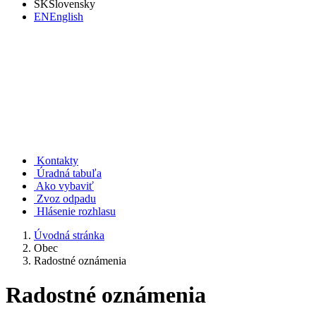
SK
Slovensky
EN
English
Rudno nad Hronom
Kontakty
Úradná tabuľa
Ako vybaviť
Zvoz odpadu
Hlásenie rozhlasu
Úvodná stránka
Obec
Radostné oznámenia
Radostné oznámenia