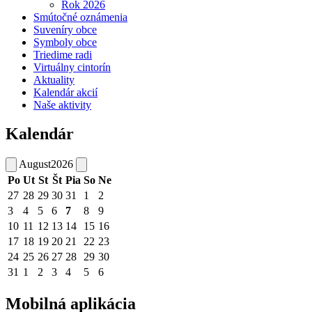
Rok 2026
Smútočné oznámenia
Suveníry obce
Symboly obce
Triedime radi
Virtuálny cintorín
Aktuality
Kalendár akcií
Naše aktivity
Kalendár
August
2026
Po
Ut
St
Št
Pia
So
Ne
27
28
29
30
31
1
2
3
4
5
6
7
8
9
10
11
12
13
14
15
16
17
18
19
20
21
22
23
24
25
26
27
28
29
30
31
1
2
3
4
5
6
Mobilná aplikácia