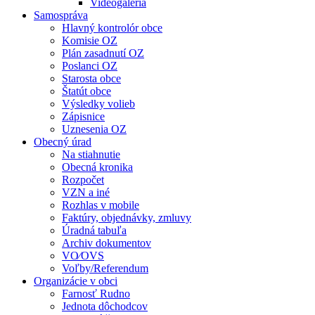
Videogaléria
Samospráva
Hlavný kontrolór obce
Komisie OZ
Plán zasadnutí OZ
Poslanci OZ
Starosta obce
Štatút obce
Výsledky volieb
Zápisnice
Uznesenia OZ
Obecný úrad
Na stiahnutie
Obecná kronika
Rozpočet
VZN a iné
Rozhlas v mobile
Faktúry, objednávky, zmluvy
Úradná tabuľa
Archiv dokumentov
VO⁄OVS
Voľby/Referendum
Organizácie v obci
Farnosť Rudno
Jednota dôchodcov