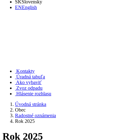
SK
Slovensky
EN
English
Rudno nad Hronom
Kontakty
Úradná tabuľa
Ako vybaviť
Zvoz odpadu
Hlásenie rozhlasu
Úvodná stránka
Obec
Radostné oznámenia
Rok 2025
Rok 2025