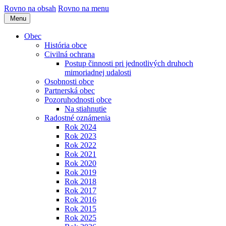
Rovno na obsah
Rovno na menu
Menu
Obec
História obce
Civilná ochrana
Postup činnosti pri jednotlivých druhoch
mimoriadnej udalosti
Osobnosti obce
Partnerská obec
Pozoruhodnosti obce
Na stiahnutie
Radostné oznámenia
Rok 2024
Rok 2023
Rok 2022
Rok 2021
Rok 2020
Rok 2019
Rok 2018
Rok 2017
Rok 2016
Rok 2015
Rok 2025