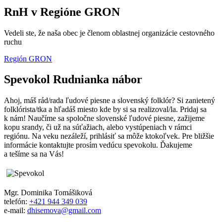
RnH v Regióne GRON
Vedeli ste, že naša obec je členom oblastnej organizácie cestovného
ruchu
Región GRON
Spevokol Rudnianka nábor
Ahoj, máš rád/rada ľudové piesne a slovenský folklór? Si zanietený
folklórista/tka a hľadáš miesto kde by si sa realizoval/la. Pridaj sa
k nám! Naučíme sa spoločne slovenské ľudové piesne, zažijeme
kopu srandy, či už na súťažiach, alebo vystúpeniach v rámci
regiónu. Na veku nezáleží, prihlásiť sa môže ktokoľvek. Pre bližšie
informácie kontaktujte prosím vedúcu spevokolu. Ďakujeme
a tešíme sa na Vás!
Mgr. Dominika Tomášiková
telefón:
+421 944 349 039
e-mail:
dhisemova@gmail.com