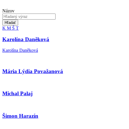
Názov
Hľadať
K
M
Š
T
Karolína Daněková
Karolína Daněková
Mária Lýdia Považanová
Michal Palaj
Šimon Harazín