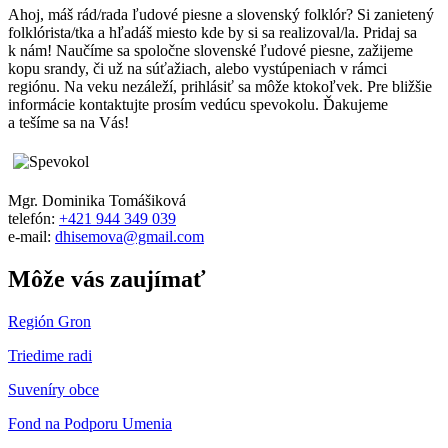
Ahoj, máš rád/rada ľudové piesne a slovenský folklór? Si zanietený
folklórista/tka a hľadáš miesto kde by si sa realizoval/la. Pridaj sa
k nám! Naučíme sa spoločne slovenské ľudové piesne, zažijeme
kopu srandy, či už na súťažiach, alebo vystúpeniach v rámci
regiónu. Na veku nezáleží, prihlásiť sa môže ktokoľvek. Pre bližšie
informácie kontaktujte prosím vedúcu spevokolu. Ďakujeme
a tešíme sa na Vás!
Mgr. Dominika Tomášiková
telefón:
+421 944 349 039
e-mail:
dhisemova@gmail.com
Môže vás zaujímať
Región Gron
Triedime radi
Suveníry obce
Fond na Podporu Umenia