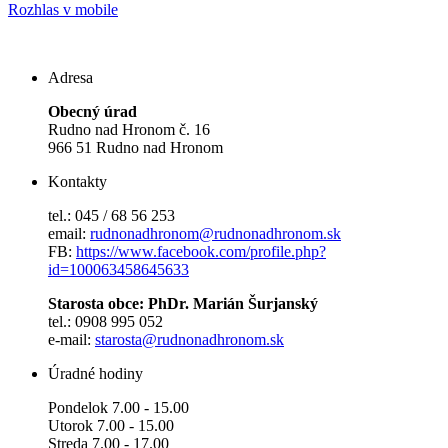
Rozhlas v mobile
Adresa
Obecný úrad
Rudno nad Hronom č. 16
966 51 Rudno nad Hronom
Kontakty
tel.: 045 / 68 56 253
email:
rudnonadhronom@rudnonadhronom.sk
FB:
https://www.facebook.com/profile.php?
id=100063458645633
Starosta obce: PhDr. Marián Šurjanský
tel.: 0908 995 052
e-mail:
starosta@rudnonadhronom.sk
Úradné hodiny
Pondelok 7.00 - 15.00
Utorok 7.00 - 15.00
Streda 7.00 - 17.00