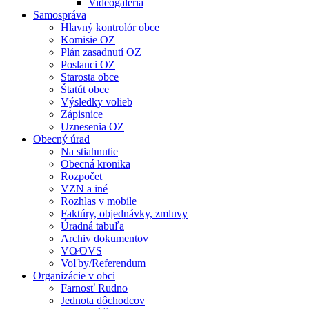
Videogaléria
Samospráva
Hlavný kontrolór obce
Komisie OZ
Plán zasadnutí OZ
Poslanci OZ
Starosta obce
Štatút obce
Výsledky volieb
Zápisnice
Uznesenia OZ
Obecný úrad
Na stiahnutie
Obecná kronika
Rozpočet
VZN a iné
Rozhlas v mobile
Faktúry, objednávky, zmluvy
Úradná tabuľa
Archiv dokumentov
VO⁄OVS
Voľby/Referendum
Organizácie v obci
Farnosť Rudno
Jednota dôchodcov