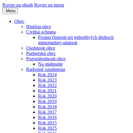
Rovno na obsah
Rovno na menu
Menu
Obec
História obce
Civilná ochrana
Postup činnosti pri jednotlivých druhoch
mimoriadnej udalosti
Osobnosti obce
Partnerská obec
Pozoruhodnosti obce
Na stiahnutie
Radostné oznámenia
Rok 2024
Rok 2023
Rok 2022
Rok 2021
Rok 2020
Rok 2019
Rok 2018
Rok 2017
Rok 2016
Rok 2015
Rok 2025