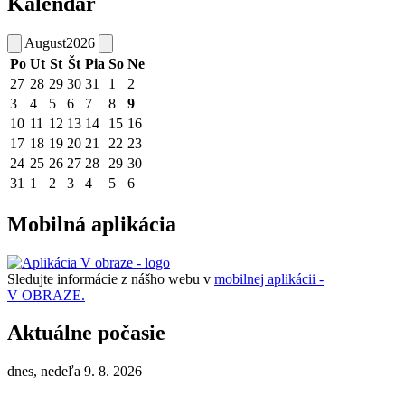
Kalendár
August
2026
Po
Ut
St
Št
Pia
So
Ne
27
28
29
30
31
1
2
3
4
5
6
7
8
9
10
11
12
13
14
15
16
17
18
19
20
21
22
23
24
25
26
27
28
29
30
31
1
2
3
4
5
6
Mobilná aplikácia
Sledujte informácie z nášho webu v
mobilnej aplikácii -
V OBRAZE.
Aktuálne počasie
dnes, nedeľa 9. 8. 2026