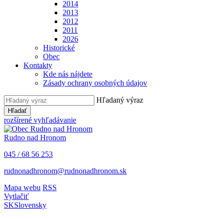
2014
2013
2012
2011
2026
Historické
Obec
Kontakty
Kde nás nájdete
Zásady ochrany osobných údajov
Hľadaný výraz
Hľadať
rozšírené vyhľadávanie
Rudno nad Hronom
045 / 68 56 253
rudnonadhronom@rudnonadhronom.sk
Mapa webu
RSS
Vytlačiť
SK
Slovensky