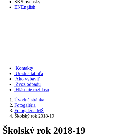
SK
Slovensky
EN
English
Rudno nad Hronom
Kontakty
Úradná tabuľa
Ako vybaviť
Zvoz odpadu
Hlásenie rozhlasu
Úvodná stránka
Fotogaléria
Fotogaléria MŠ
Školský rok 2018-19
Školský rok 2018-19