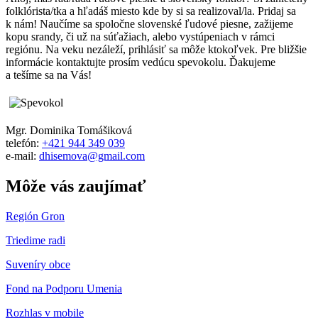
folklórista/tka a hľadáš miesto kde by si sa realizoval/la. Pridaj sa
k nám! Naučíme sa spoločne slovenské ľudové piesne, zažijeme
kopu srandy, či už na súťažiach, alebo vystúpeniach v rámci
regiónu. Na veku nezáleží, prihlásiť sa môže ktokoľvek. Pre bližšie
informácie kontaktujte prosím vedúcu spevokolu. Ďakujeme
a tešíme sa na Vás!
Mgr. Dominika Tomášiková
telefón:
+421 944 349 039
e-mail:
dhisemova@gmail.com
Môže vás zaujímať
Región Gron
Triedime radi
Suveníry obce
Fond na Podporu Umenia
Rozhlas v mobile