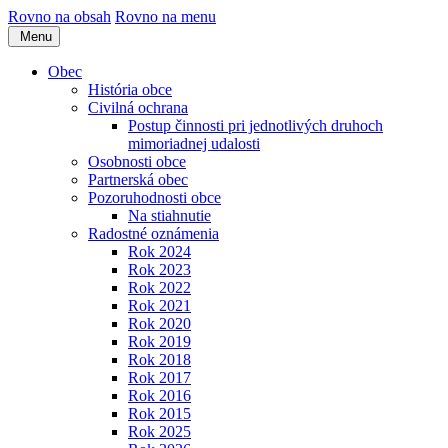
Rovno na obsah
Rovno na menu
Menu
Obec
História obce
Civilná ochrana
Postup činnosti pri jednotlivých druhoch
mimoriadnej udalosti
Osobnosti obce
Partnerská obec
Pozoruhodnosti obce
Na stiahnutie
Radostné oznámenia
Rok 2024
Rok 2023
Rok 2022
Rok 2021
Rok 2020
Rok 2019
Rok 2018
Rok 2017
Rok 2016
Rok 2015
Rok 2025