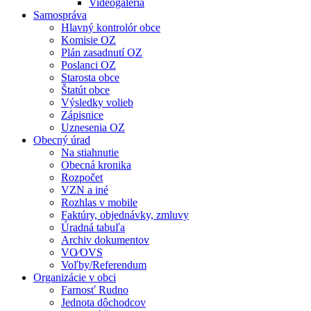
Videogaléria
Samospráva
Hlavný kontrolór obce
Komisie OZ
Plán zasadnutí OZ
Poslanci OZ
Starosta obce
Štatút obce
Výsledky volieb
Zápisnice
Uznesenia OZ
Obecný úrad
Na stiahnutie
Obecná kronika
Rozpočet
VZN a iné
Rozhlas v mobile
Faktúry, objednávky, zmluvy
Úradná tabuľa
Archiv dokumentov
VO⁄OVS
Voľby/Referendum
Organizácie v obci
Farnosť Rudno
Jednota dôchodcov