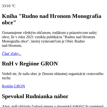
33/16 °C
Kniha "Rudno nad Hronom Monografia
obce"
Oznamujeme všetkým občanom, rodákom a priaznivcom našej
obce, že v roku 2021 vznikla publikácia "Rudno nad Hronom
Monografia obce", ktorej vydavateľom je Obec Rudno
nad Hronom.
Čítať ďalej...
RnH v Regióne GRON
Vedeli ste, že naša obec je členom oblastnej organizácie cestovného
ruchu
Región GRON
Spevokol Rudnianka nábor
Ahoj, máš rád/rada ľudové piesne a slovenský folklór? Si zanietený