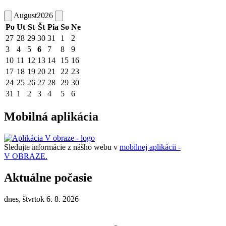
August
2026
Po
Ut
St
Št
Pia
So
Ne
27
28
29
30
31
1
2
3
4
5
6
7
8
9
10
11
12
13
14
15
16
17
18
19
20
21
22
23
24
25
26
27
28
29
30
31
1
2
3
4
5
6
Mobilná aplikácia
Sledujte informácie z nášho webu v
mobilnej aplikácii -
V OBRAZE.
Aktuálne počasie
dnes, štvrtok 6. 8. 2026