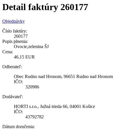
Detail faktúry 260177
Objednávky
Číslo faktúry:
260177
Popis plnenia:
Ovocie,zelenina ŠJ
Cena:
46,15 EUR
Odberateľ:
Obec Rudno nad Hronom, 96651 Rudno nad Hronom
IČO:
320986
Dodávateľ:
HORTI s.r.o., Južná trieda 66, 04001 Košice
IČO:
43792782
Dátum doručenia: