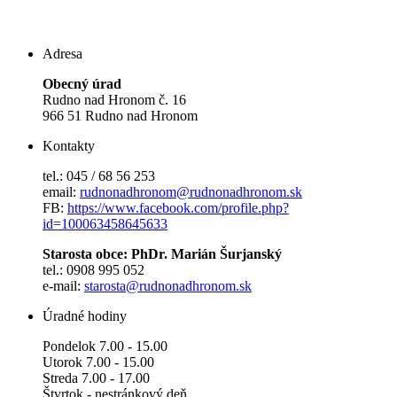
Adresa
Obecný úrad
Rudno nad Hronom č. 16
966 51 Rudno nad Hronom
Kontakty
tel.: 045 / 68 56 253
email:
rudnonadhronom@rudnonadhronom.sk
FB:
https://www.facebook.com/profile.php?
id=100063458645633
Starosta obce: PhDr. Marián Šurjanský
tel.: 0908 995 052
e-mail:
starosta@rudnonadhronom.sk
Úradné hodiny
Pondelok 7.00 - 15.00
Utorok 7.00 - 15.00
Streda 7.00 - 17.00
Štvrtok - nestránkový deň