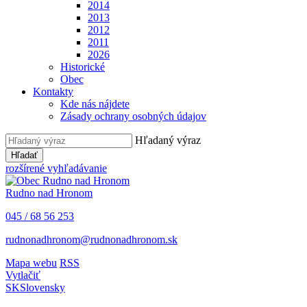
2014
2013
2012
2011
2026
Historické
Obec
Kontakty
Kde nás nájdete
Zásady ochrany osobných údajov
Hľadaný výraz
Hľadať
rozšírené vyhľadávanie
Rudno nad Hronom
045 / 68 56 253
rudnonadhronom@rudnonadhronom.sk
Mapa webu
RSS
Vytlačiť
SK
Slovensky