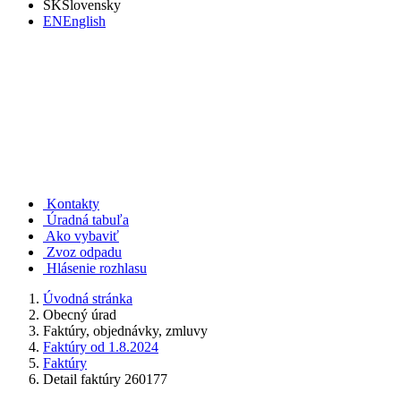
SK
Slovensky
EN
English
Rudno nad Hronom
Kontakty
Úradná tabuľa
Ako vybaviť
Zvoz odpadu
Hlásenie rozhlasu
Úvodná stránka
Obecný úrad
Faktúry, objednávky, zmluvy
Faktúry od 1.8.2024
Faktúry
Detail faktúry 260177