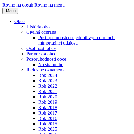
Rovno na obsah
Rovno na menu
Menu
Obec
História obce
Civilná ochrana
Postup činnosti pri jednotlivých druhoch
mimoriadnej udalosti
Osobnosti obce
Partnerská obec
Pozoruhodnosti obce
Na stiahnutie
Radostné oznámenia
Rok 2024
Rok 2023
Rok 2022
Rok 2021
Rok 2020
Rok 2019
Rok 2018
Rok 2017
Rok 2016
Rok 2015
Rok 2025