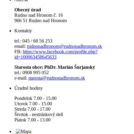
Obecný úrad
Rudno nad Hronom č. 16
966 51 Rudno nad Hronom
Kontakty
tel.: 045 / 68 56 253
email:
rudnonadhronom@rudnonadhronom.sk
FB:
https://www.facebook.com/profile.php?
id=100063458645633
Starosta obce: PhDr. Marián Šurjanský
tel.: 0908 995 052
e-mail:
starosta@rudnonadhronom.sk
Úradné hodiny
Pondelok 7.00 - 15.00
Utorok 7.00 - 15.00
Streda 7.00 - 17.00
Štvrtok - nestránkový deň
Piatok 7.00 - 13.00