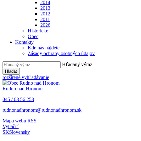
2014
2013
2012
2011
2026
Historické
Obec
Kontakty
Kde nás nájdete
Zásady ochrany osobných údajov
Hľadaný výraz
Hľadať
rozšírené vyhľadávanie
Rudno nad Hronom
045 / 68 56 253
rudnonadhronom@rudnonadhronom.sk
Mapa webu
RSS
Vytlačiť
SK
Slovensky