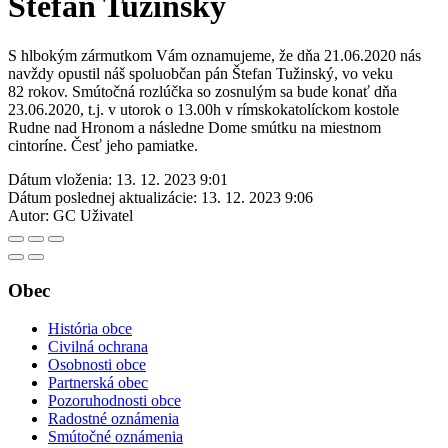
Štefan Tužinský
S hlbokým zármutkom Vám oznamujeme, že dňa 21.06.2020 nás
navždy opustil náš spoluobčan pán Štefan Tužinský, vo veku
82 rokov. Smútočná rozlúčka so zosnulým sa bude konať dňa
23.06.2020, t.j. v utorok o 13.00h v rímskokatolíckom kostole
Rudne nad Hronom a následne Dome smútku na miestnom
cintoríne. Česť jeho pamiatke.
Dátum vloženia:
13. 12. 2023 9:01
Dátum poslednej aktualizácie:
13. 12. 2023 9:06
Autor:
GC Uživatel
Obec
História obce
Civilná ochrana
Osobnosti obce
Partnerská obec
Pozoruhodnosti obce
Radostné oznámenia
Smútočné oznámenia