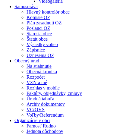
Videogaléria
Samospráva
Hlavný kontrolór obce
Komisie OZ
Plán zasadnutí OZ
Poslanci OZ
Starosta obce
Štatút obce
Výsledky volieb
Zápisnice
Uznesenia OZ
Obecný úrad
Na stiahnutie
Obecná kronika
Rozpočet
VZN a iné
Rozhlas v mobile
Faktúry, objednávky, zmluvy
Úradná tabuľa
Archiv dokumentov
VO⁄OVS
Voľby/Referendum
Organizácie v obci
Farnosť Rudno
Jednota dôchodcov