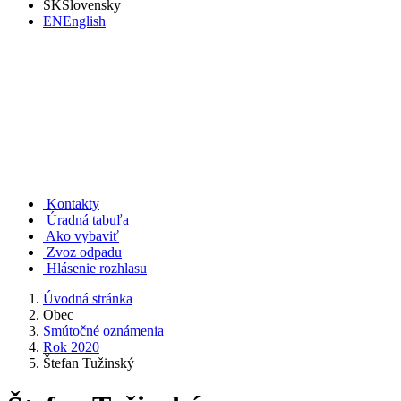
SK
Slovensky
EN
English
Rudno nad Hronom
Kontakty
Úradná tabuľa
Ako vybaviť
Zvoz odpadu
Hlásenie rozhlasu
Úvodná stránka
Obec
Smútočné oznámenia
Rok 2020
Štefan Tužinský