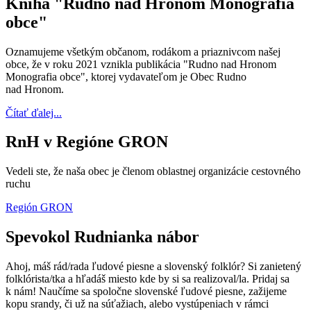
Kniha "Rudno nad Hronom Monografia
obce"
Oznamujeme všetkým občanom, rodákom a priaznivcom našej
obce, že v roku 2021 vznikla publikácia "Rudno nad Hronom
Monografia obce", ktorej vydavateľom je Obec Rudno
nad Hronom.
Čítať ďalej...
RnH v Regióne GRON
Vedeli ste, že naša obec je členom oblastnej organizácie cestovného
ruchu
Región GRON
Spevokol Rudnianka nábor
Ahoj, máš rád/rada ľudové piesne a slovenský folklór? Si zanietený
folklórista/tka a hľadáš miesto kde by si sa realizoval/la. Pridaj sa
k nám! Naučíme sa spoločne slovenské ľudové piesne, zažijeme
kopu srandy, či už na súťažiach, alebo vystúpeniach v rámci