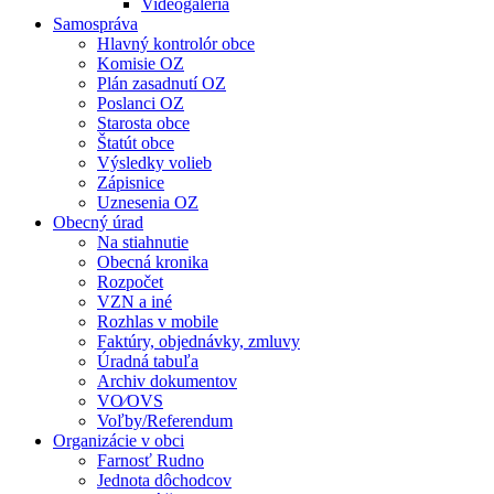
Videogaléria
Samospráva
Hlavný kontrolór obce
Komisie OZ
Plán zasadnutí OZ
Poslanci OZ
Starosta obce
Štatút obce
Výsledky volieb
Zápisnice
Uznesenia OZ
Obecný úrad
Na stiahnutie
Obecná kronika
Rozpočet
VZN a iné
Rozhlas v mobile
Faktúry, objednávky, zmluvy
Úradná tabuľa
Archiv dokumentov
VO⁄OVS
Voľby/Referendum
Organizácie v obci
Farnosť Rudno
Jednota dôchodcov