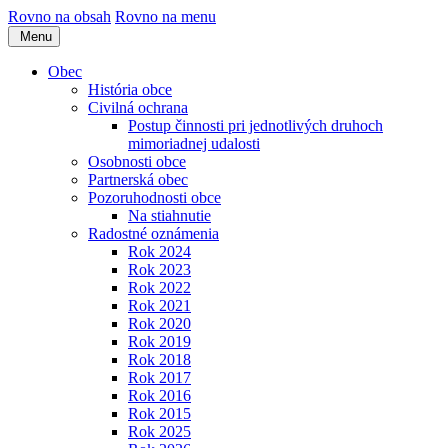
Rovno na obsah
Rovno na menu
Menu
Obec
História obce
Civilná ochrana
Postup činnosti pri jednotlivých druhoch
mimoriadnej udalosti
Osobnosti obce
Partnerská obec
Pozoruhodnosti obce
Na stiahnutie
Radostné oznámenia
Rok 2024
Rok 2023
Rok 2022
Rok 2021
Rok 2020
Rok 2019
Rok 2018
Rok 2017
Rok 2016
Rok 2015
Rok 2025