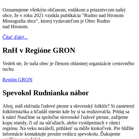
Oznamujeme všetkým občanom, rodákom a priaznivcom našej
obce, že v roku 2021 vznikla publikácia "Rudno nad Hronom
Monografia obce", ktorej vydavateľom je Obec Rudno
nad Hronom.
Čítať ďalej...
RnH v Regióne GRON
Vedeli ste, že naša obec je členom oblastnej organizácie cestovného
ruchu
Región GRON
Spevokol Rudnianka nábor
Ahoj, máš rád/rada ľudové piesne a slovenský folklór? Si zanietený
folklórista/tka a hľadáš miesto kde by si sa realizoval/la. Pridaj sa
k nám! Naučíme sa spoločne slovenské ľudové piesne, zažijeme
kopu srandy, či už na súťažiach, alebo vystúpeniach v rámci
regiónu. Na veku nezáleží, prihlásiť sa môže ktokoľvek. Pre bližšie
informácie kontaktujte prosím vedúcu spevokolu. Ďakujeme