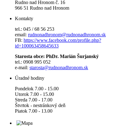
Rudno nad Hronom č. 16
966 51 Rudno nad Hronom
Kontakty
tel.: 045 / 68 56 253
email:
rudnonadhronom@rudnonadhronom.sk
FB:
https://www.facebook.com/profile.php?
id=100063458645633
Starosta obce: PhDr. Marián Šurjanský
tel.: 0908 995 052
e-mail:
starosta@rudnonadhronom.sk
Úradné hodiny
Pondelok 7.00 - 15.00
Utorok 7.00 - 15.00
Streda 7.00 - 17.00
Štvrtok - nestránkový deň
Piatok 7.00 - 13.00