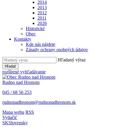
2014
2013
2012
2011
2026
Historické
Obec
Kontakty
Kde nás nájdete
Zásady ochrany osobných údajov
Hľadaný výraz
Hľadať
rozšírené vyhľadávanie
Rudno nad Hronom
045 / 68 56 253
rudnonadhronom@rudnonadhronom.sk
Mapa webu
RSS
Vytlačiť
SK
Slovensky