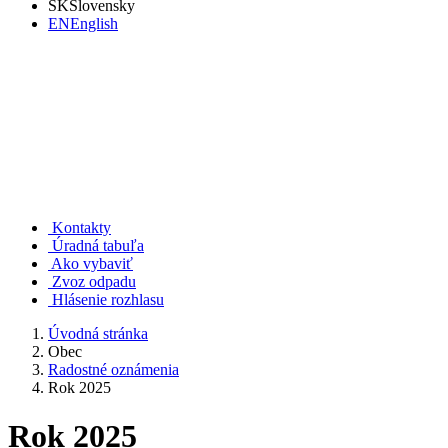
SK
Slovensky
EN
English
Rudno nad Hronom
Kontakty
Úradná tabuľa
Ako vybaviť
Zvoz odpadu
Hlásenie rozhlasu
Úvodná stránka
Obec
Radostné oznámenia
Rok 2025
Rok 2025