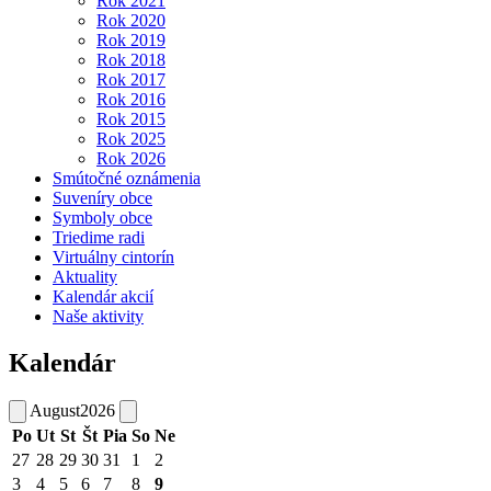
Rok 2021
Rok 2020
Rok 2019
Rok 2018
Rok 2017
Rok 2016
Rok 2015
Rok 2025
Rok 2026
Smútočné oznámenia
Suveníry obce
Symboly obce
Triedime radi
Virtuálny cintorín
Aktuality
Kalendár akcií
Naše aktivity
Kalendár
August
2026
Po
Ut
St
Št
Pia
So
Ne
27
28
29
30
31
1
2
3
4
5
6
7
8
9