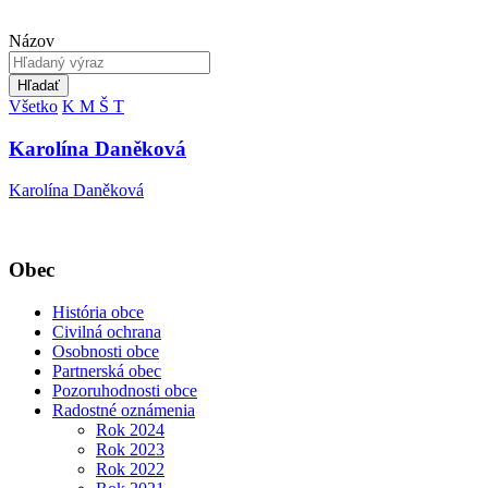
Názov
Hľadať
Všetko
K
M
Š
T
Karolína Daněková
Karolína Daněková
Obec
História obce
Civilná ochrana
Osobnosti obce
Partnerská obec
Pozoruhodnosti obce
Radostné oznámenia
Rok 2024
Rok 2023
Rok 2022