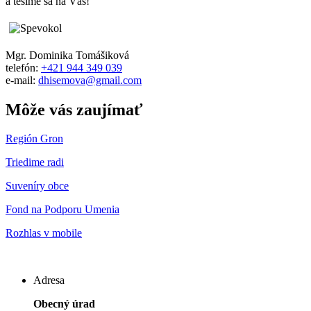
a tešíme sa na Vás!
Mgr. Dominika Tomášiková
telefón:
+421 944 349 039
e-mail:
dhisemova@gmail.com
Môže vás zaujímať
Región Gron
Triedime radi
Suveníry obce
Fond na Podporu Umenia
Rozhlas v mobile
Adresa
Obecný úrad