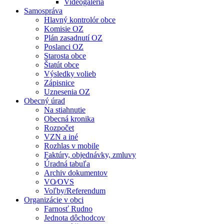
Videogaléria
Samospráva
Hlavný kontrolór obce
Komisie OZ
Plán zasadnutí OZ
Poslanci OZ
Starosta obce
Štatút obce
Výsledky volieb
Zápisnice
Uznesenia OZ
Obecný úrad
Na stiahnutie
Obecná kronika
Rozpočet
VZN a iné
Rozhlas v mobile
Faktúry, objednávky, zmluvy
Úradná tabuľa
Archiv dokumentov
VO⁄OVS
Voľby/Referendum
Organizácie v obci
Farnosť Rudno
Jednota dôchodcov