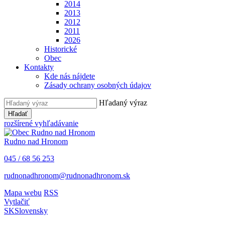
2014
2013
2012
2011
2026
Historické
Obec
Kontakty
Kde nás nájdete
Zásady ochrany osobných údajov
Hľadaný výraz
Hľadať
rozšírené vyhľadávanie
Rudno nad Hronom
045 / 68 56 253
rudnonadhronom@rudnonadhronom.sk
Mapa webu
RSS
Vytlačiť
SK
Slovensky