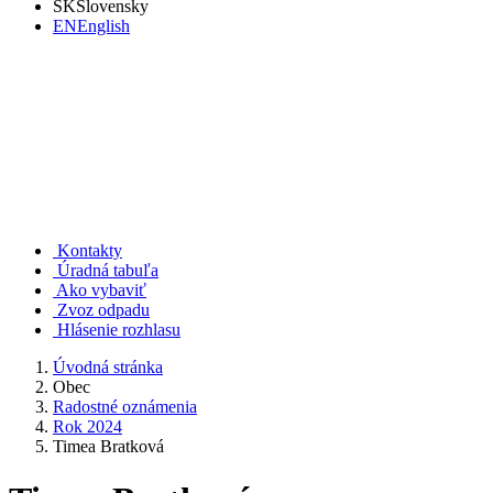
SK
Slovensky
EN
English
Rudno nad Hronom
Kontakty
Úradná tabuľa
Ako vybaviť
Zvoz odpadu
Hlásenie rozhlasu
Úvodná stránka
Obec
Radostné oznámenia
Rok 2024
Timea Bratková