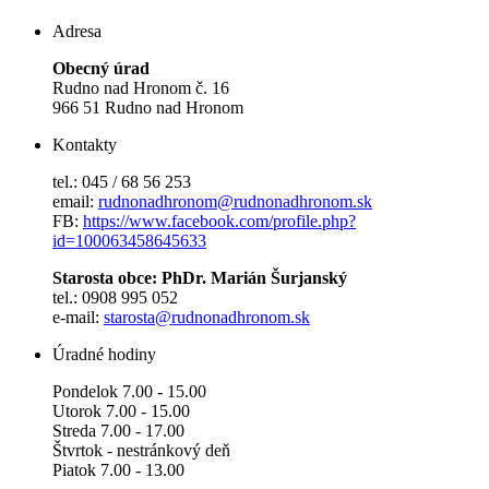
Adresa
Obecný úrad
Rudno nad Hronom č. 16
966 51 Rudno nad Hronom
Kontakty
tel.: 045 / 68 56 253
email:
rudnonadhronom@rudnonadhronom.sk
FB:
https://www.facebook.com/profile.php?
id=100063458645633
Starosta obce: PhDr. Marián Šurjanský
tel.: 0908 995 052
e-mail:
starosta@rudnonadhronom.sk
Úradné hodiny
Pondelok 7.00 - 15.00
Utorok 7.00 - 15.00
Streda 7.00 - 17.00
Štvrtok - nestránkový deň
Piatok 7.00 - 13.00