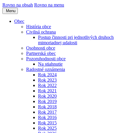
Rovno na obsah
Rovno na menu
Menu
Obec
História obce
Civilná ochrana
Postup činnosti pri jednotlivých druhoch
mimoriadnej udalosti
Osobnosti obce
Partnerská obec
Pozoruhodnosti obce
Na stiahnutie
Radostné oznámenia
Rok 2024
Rok 2023
Rok 2022
Rok 2021
Rok 2020
Rok 2019
Rok 2018
Rok 2017
Rok 2016
Rok 2015
Rok 2025