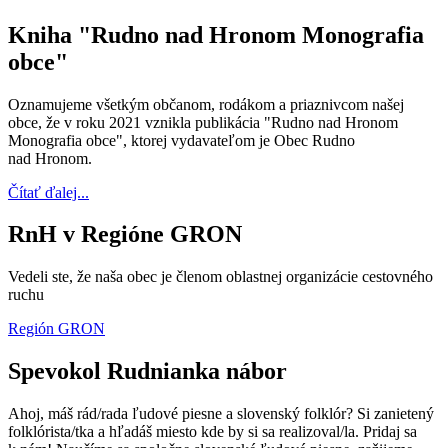
Kniha "Rudno nad Hronom Monografia
obce"
Oznamujeme všetkým občanom, rodákom a priaznivcom našej
obce, že v roku 2021 vznikla publikácia "Rudno nad Hronom
Monografia obce", ktorej vydavateľom je Obec Rudno
nad Hronom.
Čítať ďalej...
RnH v Regióne GRON
Vedeli ste, že naša obec je členom oblastnej organizácie cestovného
ruchu
Región GRON
Spevokol Rudnianka nábor
Ahoj, máš rád/rada ľudové piesne a slovenský folklór? Si zanietený
folklórista/tka a hľadáš miesto kde by si sa realizoval/la. Pridaj sa