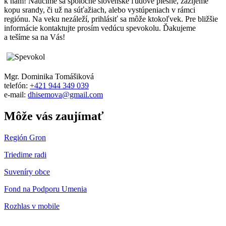
k nám! Naučíme sa spoločne slovenské ľudové piesne, zažijeme
kopu srandy, či už na súťažiach, alebo vystúpeniach v rámci
regiónu. Na veku nezáleží, prihlásiť sa môže ktokoľvek. Pre bližšie
informácie kontaktujte prosím vedúcu spevokolu. Ďakujeme
a tešíme sa na Vás!
Mgr. Dominika Tomášiková
telefón:
+421 944 349 039
e-mail:
dhisemova@gmail.com
Môže vás zaujímať
Región Gron
Triedime radi
Suveníry obce
Fond na Podporu Umenia
Rozhlas v mobile