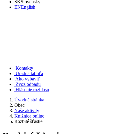
SK
Slovensky
EN
English
Rudno nad Hronom
Kontakty
Úradná tabuľa
Ako vybaviť
Zvoz odpadu
Hlásenie rozhlasu
Úvodná stránka
Obec
Naše aktivity
Knižnica online
Rozbité šťastie