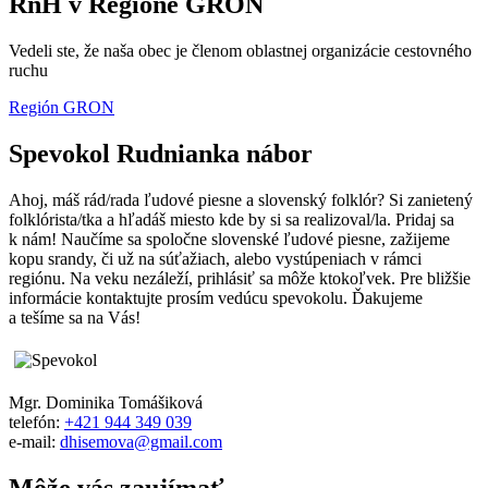
RnH v Regióne GRON
Vedeli ste, že naša obec je členom oblastnej organizácie cestovného
ruchu
Región GRON
Spevokol Rudnianka nábor
Ahoj, máš rád/rada ľudové piesne a slovenský folklór? Si zanietený
folklórista/tka a hľadáš miesto kde by si sa realizoval/la. Pridaj sa
k nám! Naučíme sa spoločne slovenské ľudové piesne, zažijeme
kopu srandy, či už na súťažiach, alebo vystúpeniach v rámci
regiónu. Na veku nezáleží, prihlásiť sa môže ktokoľvek. Pre bližšie
informácie kontaktujte prosím vedúcu spevokolu. Ďakujeme
a tešíme sa na Vás!
Mgr. Dominika Tomášiková
telefón:
+421 944 349 039
e-mail:
dhisemova@gmail.com