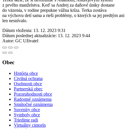
z prvého manželstva. Keď sa Andrej za daňové úniky dostane
do väzenia, v rodine prepukne vážna kríza. Terka zostáva
na výchovu detí sama a rieši problémy, o ktorých sa jej predtým ani
len nesnívalo.
Dátum vloženia:
13. 12. 2023 9:31
Dátum poslednej aktualizácie:
13. 12. 2023 9:44
Autor:
GC Uživatel
Obec
História obce
Civilná ochrana
Osobnosti obce
Partnerská obec
Pozoruhodnosti obce
Radostné oznámenia
Smútočné oznámenia
Suveníry obce
Symboly obce
Triedime radi
Virtuálny cintorín