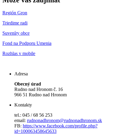
Môže vás zaujímať
Región Gron
Triedime radi
Suveníry obce
Fond na Podporu Umenia
Rozhlas v mobile
Adresa
Obecný úrad
Rudno nad Hronom č. 16
966 51 Rudno nad Hronom
Kontakty
tel.: 045 / 68 56 253
email:
rudnonadhronom@rudnonadhronom.sk
FB:
https://www.facebook.com/profile.php?
id=100063458645633