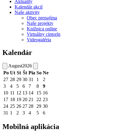
Aktuality
Kalendár akcií
Naše aktivity
Obec prenajíma
Naše projekty
Knižnica online
Virtuálny cintorín
Videogaléria
Kalendár
August
2026
Po
Ut
St
Št
Pia
So
Ne
27
28
29
30
31
1
2
3
4
5
6
7
8
9
10
11
12
13
14
15
16
17
18
19
20
21
22
23
24
25
26
27
28
29
30
31
1
2
3
4
5
6
Mobilná aplikácia