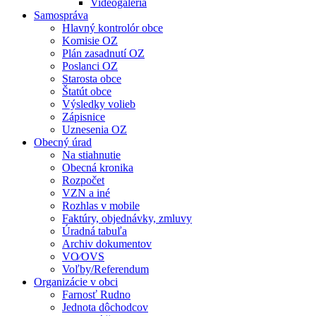
Videogaléria
Samospráva
Hlavný kontrolór obce
Komisie OZ
Plán zasadnutí OZ
Poslanci OZ
Starosta obce
Štatút obce
Výsledky volieb
Zápisnice
Uznesenia OZ
Obecný úrad
Na stiahnutie
Obecná kronika
Rozpočet
VZN a iné
Rozhlas v mobile
Faktúry, objednávky, zmluvy
Úradná tabuľa
Archiv dokumentov
VO⁄OVS
Voľby/Referendum
Organizácie v obci
Farnosť Rudno
Jednota dôchodcov