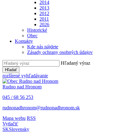
2014
2013
2012
2011
2026
Historické
Obec
Kontakty
Kde nás nájdete
Zásady ochrany osobných údajov
Hľadaný výraz
Hľadať
rozšírené vyhľadávanie
Rudno nad Hronom
045 / 68 56 253
rudnonadhronom@rudnonadhronom.sk
Mapa webu
RSS
Vytlačiť
SK
Slovensky