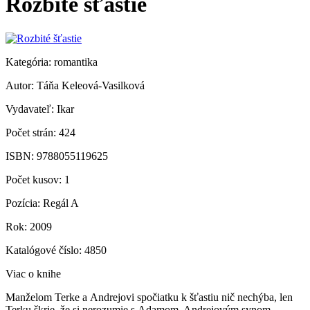
Rozbité šťastie
Kategória: romantika
Autor: Táňa Keleová-Vasilková
Vydavateľ: Ikar
Počet strán: 424
ISBN: 9788055119625
Počet kusov: 1
Pozícia: Regál A
Rok: 2009
Katalógové číslo: 4850
Viac o knihe
Manželom Terke a Andrejovi spočiatku k šťastiu nič nechýba, len
Terku škrie, že si nerozumie s Adamom, Andrejovým synom