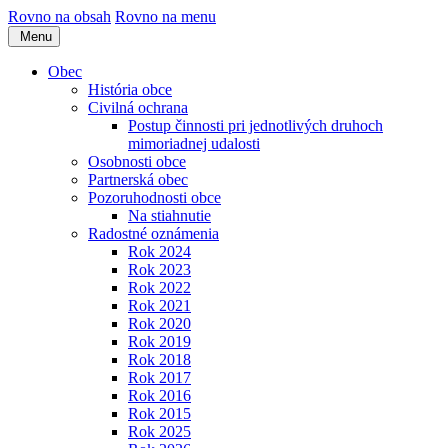
Rovno na obsah
Rovno na menu
Menu
Obec
História obce
Civilná ochrana
Postup činnosti pri jednotlivých druhoch
mimoriadnej udalosti
Osobnosti obce
Partnerská obec
Pozoruhodnosti obce
Na stiahnutie
Radostné oznámenia
Rok 2024
Rok 2023
Rok 2022
Rok 2021
Rok 2020
Rok 2019
Rok 2018
Rok 2017
Rok 2016
Rok 2015
Rok 2025