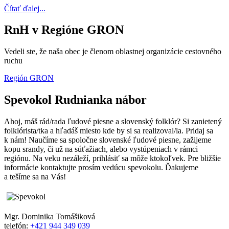
Čítať ďalej...
RnH v Regióne GRON
Vedeli ste, že naša obec je členom oblastnej organizácie cestovného
ruchu
Región GRON
Spevokol Rudnianka nábor
Ahoj, máš rád/rada ľudové piesne a slovenský folklór? Si zanietený
folklórista/tka a hľadáš miesto kde by si sa realizoval/la. Pridaj sa
k nám! Naučíme sa spoločne slovenské ľudové piesne, zažijeme
kopu srandy, či už na súťažiach, alebo vystúpeniach v rámci
regiónu. Na veku nezáleží, prihlásiť sa môže ktokoľvek. Pre bližšie
informácie kontaktujte prosím vedúcu spevokolu. Ďakujeme
a tešíme sa na Vás!
Mgr. Dominika Tomášiková
telefón:
+421 944 349 039