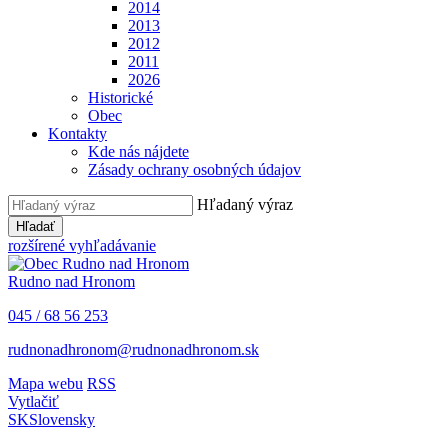
2014
2013
2012
2011
2026
Historické
Obec
Kontakty
Kde nás nájdete
Zásady ochrany osobných údajov
Hľadaný výraz
Hľadať
rozšírené vyhľadávanie
Rudno nad Hronom
045 / 68 56 253
rudnonadhronom@rudnonadhronom.sk
Mapa webu
RSS
Vytlačiť
SK
Slovensky