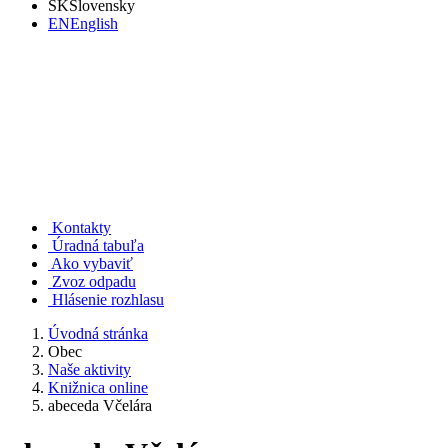
SK
Slovensky
EN
English
Rudno nad Hronom
Kontakty
Úradná tabuľa
Ako vybaviť
Zvoz odpadu
Hlásenie rozhlasu
Úvodná stránka
Obec
Naše aktivity
Knižnica online
abeceda Včelára