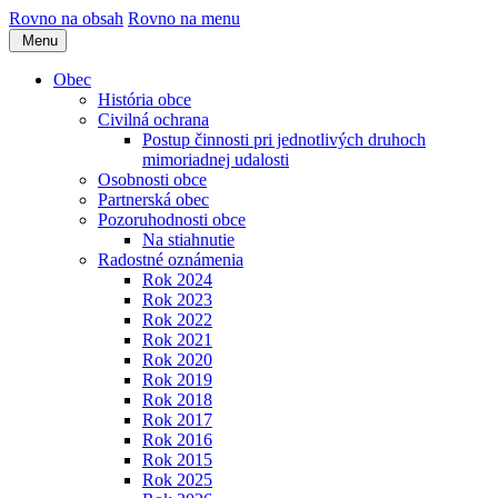
Rovno na obsah
Rovno na menu
Menu
Obec
História obce
Civilná ochrana
Postup činnosti pri jednotlivých druhoch
mimoriadnej udalosti
Osobnosti obce
Partnerská obec
Pozoruhodnosti obce
Na stiahnutie
Radostné oznámenia
Rok 2024
Rok 2023
Rok 2022
Rok 2021
Rok 2020
Rok 2019
Rok 2018
Rok 2017
Rok 2016
Rok 2015
Rok 2025