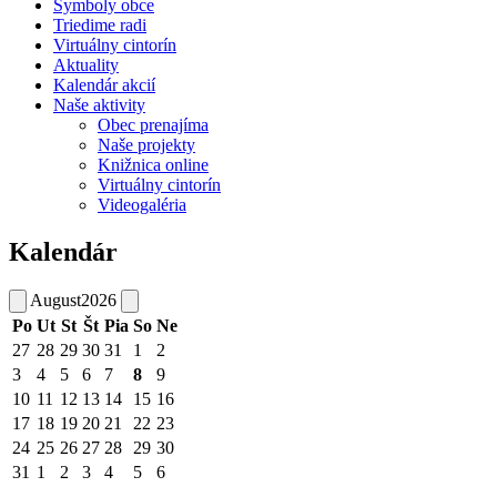
Symboly obce
Triedime radi
Virtuálny cintorín
Aktuality
Kalendár akcií
Naše aktivity
Obec prenajíma
Naše projekty
Knižnica online
Virtuálny cintorín
Videogaléria
Kalendár
August
2026
Po
Ut
St
Št
Pia
So
Ne
27
28
29
30
31
1
2
3
4
5
6
7
8
9
10
11
12
13
14
15
16
17
18
19
20
21
22
23
24
25
26
27
28
29
30
31
1
2
3
4
5
6