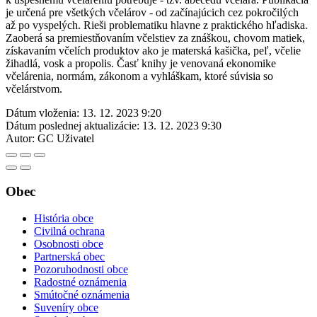
je určená pre všetkých včelárov - od začínajúcich cez pokročilých
až po vyspelých. Rieši problematiku hlavne z praktického hľadiska.
Zaoberá sa premiestňovaním včelstiev za znáškou, chovom matiek,
získavaním včelích produktov ako je materská kašička, peľ, včelie
žihadlá, vosk a propolis. Časť knihy je venovaná ekonomike
včelárenia, normám, zákonom a vyhláškam, ktoré súvisia so
včelárstvom.
Dátum vloženia:
13. 12. 2023 9:20
Dátum poslednej aktualizácie:
13. 12. 2023 9:30
Autor:
GC Uživatel
Obec
História obce
Civilná ochrana
Osobnosti obce
Partnerská obec
Pozoruhodnosti obce
Radostné oznámenia
Smútočné oznámenia
Suveníry obce