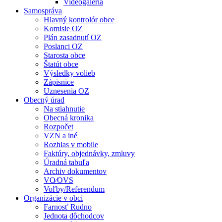
Videogaléria
Samospráva
Hlavný kontrolór obce
Komisie OZ
Plán zasadnutí OZ
Poslanci OZ
Starosta obce
Štatút obce
Výsledky volieb
Zápisnice
Uznesenia OZ
Obecný úrad
Na stiahnutie
Obecná kronika
Rozpočet
VZN a iné
Rozhlas v mobile
Faktúry, objednávky, zmluvy
Úradná tabuľa
Archiv dokumentov
VO⁄OVS
Voľby/Referendum
Organizácie v obci
Farnosť Rudno
Jednota dôchodcov