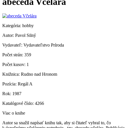
abeceda Včelára
Kategória: hobby
Autor: Pavol Silný
Vydavateľ: Vydavateľstvo Príroda
Počet strán: 359
Počet kusov: 1
Knižnica: Rudno nad Hronom
Pozícia: Regál A
Rok: 1987
Katalógové číslo: 4266
Viac o knihe
Autor sa snažil napísať knihu tak, aby si čitateľ vybral to, čo
k úspešnému včeláreniu potrebuje - tzv. abecedu včelára. Publikácia