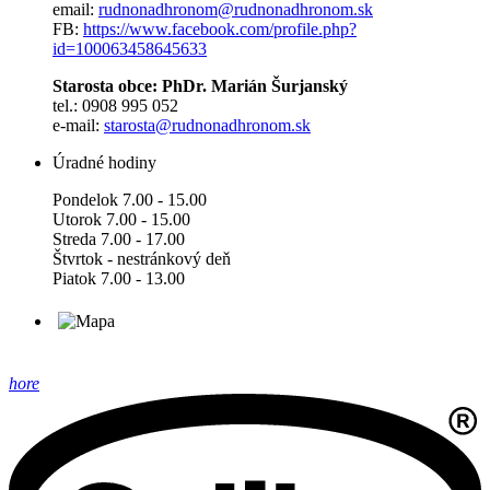
email:
rudnonadhronom@rudnonadhronom.sk
FB:
https://www.facebook.com/profile.php?
id=100063458645633
Starosta obce: PhDr. Marián Šurjanský
tel.: 0908 995 052
e-mail:
starosta@rudnonadhronom.sk
Úradné hodiny
Pondelok 7.00 - 15.00
Utorok 7.00 - 15.00
Streda 7.00 - 17.00
Štvrtok - nestránkový deň
Piatok 7.00 - 13.00
hore