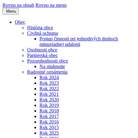
Rovno na obsah
Rovno na menu
Menu
Obec
História obce
Civilná ochrana
Postup činnosti pri jednotlivých druhoch
mimoriadnej udalosti
Osobnosti obce
Partnerská obec
Pozoruhodnosti obce
Na stiahnutie
Radostné oznámenia
Rok 2024
Rok 2023
Rok 2022
Rok 2021
Rok 2020
Rok 2019
Rok 2018
Rok 2017
Rok 2016
Rok 2015
Rok 2025