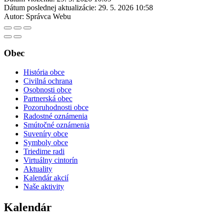
Dátum poslednej aktualizácie:
29. 5. 2026 10:58
Autor:
Správca Webu
Obec
História obce
Civilná ochrana
Osobnosti obce
Partnerská obec
Pozoruhodnosti obce
Radostné oznámenia
Smútočné oznámenia
Suveníry obce
Symboly obce
Triedime radi
Virtuálny cintorín
Aktuality
Kalendár akcií
Naše aktivity
Kalendár