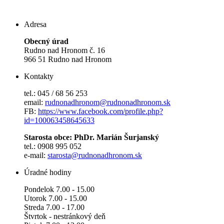
Adresa
Obecný úrad
Rudno nad Hronom č. 16
966 51 Rudno nad Hronom
Kontakty
tel.: 045 / 68 56 253
email:
rudnonadhronom@rudnonadhronom.sk
FB:
https://www.facebook.com/profile.php?
id=100063458645633
Starosta obce: PhDr. Marián Šurjanský
tel.: 0908 995 052
e-mail:
starosta@rudnonadhronom.sk
Úradné hodiny
Pondelok 7.00 - 15.00
Utorok 7.00 - 15.00
Streda 7.00 - 17.00
Štvrtok - nestránkový deň