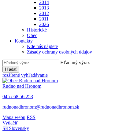
2014
2013
2012
2011
2026
Historické
Obec
Kontakty
Kde nás nájdete
Zásady ochrany osobných údajov
Hľadaný výraz
Hľadať
rozšírené vyhľadávanie
Rudno nad Hronom
045 / 68 56 253
rudnonadhronom@rudnonadhronom.sk
Mapa webu
RSS
Vytlačiť
SK
Slovensky