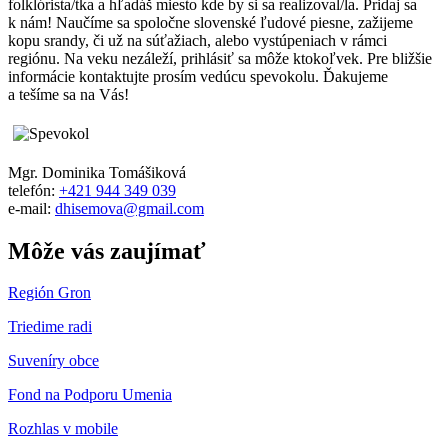
folklórista/tka a hľadáš miesto kde by si sa realizoval/la. Pridaj sa
k nám! Naučíme sa spoločne slovenské ľudové piesne, zažijeme
kopu srandy, či už na súťažiach, alebo vystúpeniach v rámci
regiónu. Na veku nezáleží, prihlásiť sa môže ktokoľvek. Pre bližšie
informácie kontaktujte prosím vedúcu spevokolu. Ďakujeme
a tešíme sa na Vás!
Mgr. Dominika Tomášiková
telefón:
+421 944 349 039
e-mail:
dhisemova@gmail.com
Môže vás zaujímať
Región Gron
Triedime radi
Suveníry obce
Fond na Podporu Umenia
Rozhlas v mobile