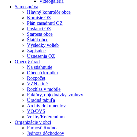
Videogaléria
Samospráva
Hlavný kontrolór obce
Komisie OZ
Plán zasadnutí OZ
Poslanci OZ
Starosta obce
Štatút obce
Výsledky volieb
Zápisnice
Uznesenia OZ
Obecný úrad
Na stiahnutie
Obecná kronika
Rozpočet
VZN a iné
Rozhlas v mobile
Faktúry, objednávky, zmluvy
Úradná tabuľa
Archiv dokumentov
VO⁄OVS
Voľby/Referendum
Organizácie v obci
Farnosť Rudno
Jednota dôchodcov