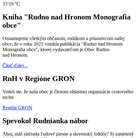
37/19 °C
Kniha "Rudno nad Hronom Monografia
obce"
Oznamujeme všetkým občanom, rodákom a priaznivcom našej
obce, že v roku 2021 vznikla publikácia "Rudno nad Hronom
Monografia obce", ktorej vydavateľom je Obec Rudno
nad Hronom.
Čítať ďalej...
RnH v Regióne GRON
Vedeli ste, že naša obec je členom oblastnej organizácie cestovného
ruchu
Región GRON
Spevokol Rudnianka nábor
Ahoj, máš rád/rada ľudové piesne a slovenský folklór? Si zanietený