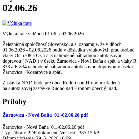
02.06.26
Výluka trate v dňoch 01.06. - 02.06.2026
Železničná spoločnosť Slovensko, a.s. oznamuje, že v dňoch
01.06.2026 - 02.06.2026 budú v dôsledku výlukových prác osobné
vlaky Os 5708 a Os 5713 nahradené náhradnou autobusovou
dopravou ( NAD ) v úseku Žarnovica - Nová Baňa a späť a vlaky R
833 a R 834 nahradené náhradnou autobusovou dopravou v úseku
Žarnovica - Kozárovce a späť.
Zastávka NAD bude pre obec Rudno nad Hronom zriadená
na autobusovej zastávke Rudno nad Hronom obecný úrad.
Prílohy
Žarnovica - Nová Baňa_01.-02.06.26.pdf
Žarnovica - Nová Baňa_01.-02.06.26.pdf
Typ súboru: PDF dokument, Veľkosť: 385,15 kB
Dátum vloženia:
29. 5. 2026 10:09