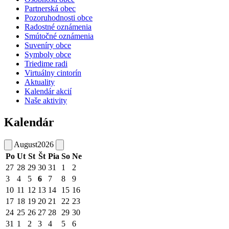
Partnerská obec
Pozoruhodnosti obce
Radostné oznámenia
Smútočné oznámenia
Suveníry obce
Symboly obce
Triedime radi
Virtuálny cintorín
Aktuality
Kalendár akcií
Naše aktivity
Kalendár
August
2026
Po
Ut
St
Št
Pia
So
Ne
27
28
29
30
31
1
2
3
4
5
6
7
8
9
10
11
12
13
14
15
16
17
18
19
20
21
22
23
24
25
26
27
28
29
30
31
1
2
3
4
5
6