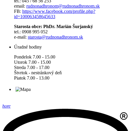
tel.: 045 / 68 56 253
email:
rudnonadhronom@rudnonadhronom.sk
FB:
https://www.facebook.com/profile.php?
id=100063458645633
Starosta obce: PhDr. Marián Šurjanský
tel.: 0908 995 052
e-mail:
starosta@rudnonadhronom.sk
Úradné hodiny
Pondelok 7.00 - 15.00
Utorok 7.00 - 15.00
Streda 7.00 - 17.00
Štvrtok - nestránkový deň
Piatok 7.00 - 13.00
hore