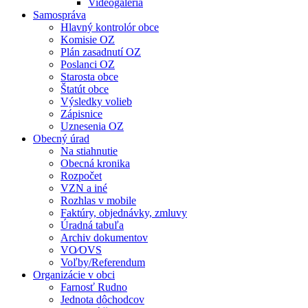
Videogaléria
Samospráva
Hlavný kontrolór obce
Komisie OZ
Plán zasadnutí OZ
Poslanci OZ
Starosta obce
Štatút obce
Výsledky volieb
Zápisnice
Uznesenia OZ
Obecný úrad
Na stiahnutie
Obecná kronika
Rozpočet
VZN a iné
Rozhlas v mobile
Faktúry, objednávky, zmluvy
Úradná tabuľa
Archiv dokumentov
VO⁄OVS
Voľby/Referendum
Organizácie v obci
Farnosť Rudno
Jednota dôchodcov