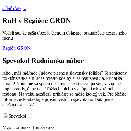
Čítať ďalej...
RnH v Regióne GRON
Vedeli ste, že naša obec je členom oblastnej organizácie cestovného
ruchu
Región GRON
Spevokol Rudnianka nábor
Ahoj, máš rád/rada ľudové piesne a slovenský folklór? Si zanietený
folklórista/tka a hľadáš miesto kde by si sa realizoval/la. Pridaj sa
k nám! Naučíme sa spoločne slovenské ľudové piesne, zažijeme
kopu srandy, či už na súťažiach, alebo vystúpeniach v rámci
regiónu. Na veku nezáleží, prihlásiť sa môže ktokoľvek. Pre bližšie
informácie kontaktujte prosím vedúcu spevokolu. Ďakujeme
a tešíme sa na Vás!
Mgr. Dominika Tomášiková