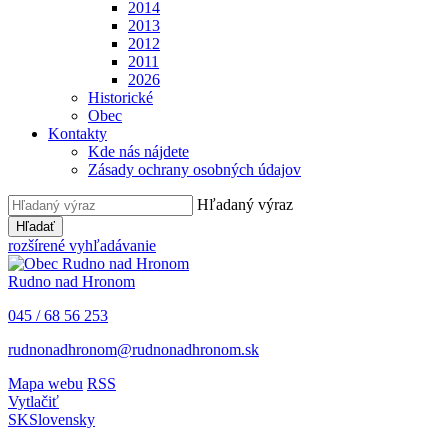
2014
2013
2012
2011
2026
Historické
Obec
Kontakty
Kde nás nájdete
Zásady ochrany osobných údajov
Hľadaný výraz
Hľadať
rozšírené vyhľadávanie
Rudno nad Hronom
045 / 68 56 253
rudnonadhronom@rudnonadhronom.sk
Mapa webu
RSS
Vytlačiť
SK
Slovensky