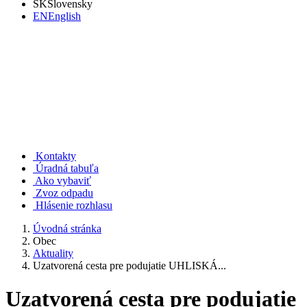
SK
Slovensky
EN
English
Rudno nad Hronom
Kontakty
Úradná tabuľa
Ako vybaviť
Zvoz odpadu
Hlásenie rozhlasu
Úvodná stránka
Obec
Aktuality
Uzatvorená cesta pre podujatie UHLISKÁ...
Uzatvorená cesta pre podujatie