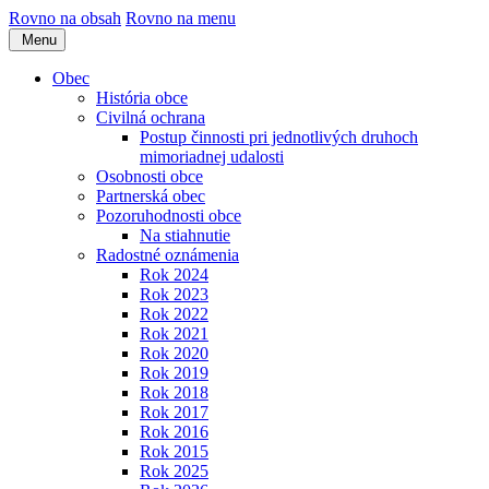
Rovno na obsah
Rovno na menu
Menu
Obec
História obce
Civilná ochrana
Postup činnosti pri jednotlivých druhoch
mimoriadnej udalosti
Osobnosti obce
Partnerská obec
Pozoruhodnosti obce
Na stiahnutie
Radostné oznámenia
Rok 2024
Rok 2023
Rok 2022
Rok 2021
Rok 2020
Rok 2019
Rok 2018
Rok 2017
Rok 2016
Rok 2015
Rok 2025