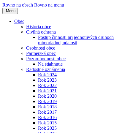
Rovno na obsah
Rovno na menu
Menu
Obec
História obce
Civilná ochrana
Postup činnosti pri jednotlivých druhoch
mimoriadnej udalosti
Osobnosti obce
Partnerská obec
Pozoruhodnosti obce
Na stiahnutie
Radostné oznámenia
Rok 2024
Rok 2023
Rok 2022
Rok 2021
Rok 2020
Rok 2019
Rok 2018
Rok 2017
Rok 2016
Rok 2015
Rok 2025