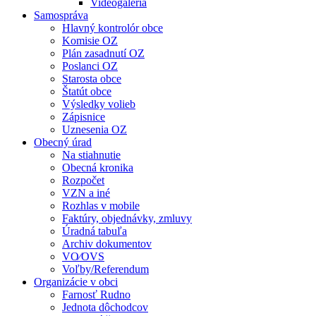
Videogaléria
Samospráva
Hlavný kontrolór obce
Komisie OZ
Plán zasadnutí OZ
Poslanci OZ
Starosta obce
Štatút obce
Výsledky volieb
Zápisnice
Uznesenia OZ
Obecný úrad
Na stiahnutie
Obecná kronika
Rozpočet
VZN a iné
Rozhlas v mobile
Faktúry, objednávky, zmluvy
Úradná tabuľa
Archiv dokumentov
VO⁄OVS
Voľby/Referendum
Organizácie v obci
Farnosť Rudno
Jednota dôchodcov