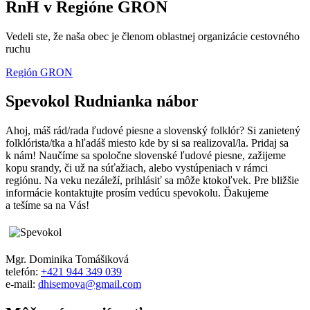
RnH v Regióne GRON
Vedeli ste, že naša obec je členom oblastnej organizácie cestovného
ruchu
Región GRON
Spevokol Rudnianka nábor
Ahoj, máš rád/rada ľudové piesne a slovenský folklór? Si zanietený
folklórista/tka a hľadáš miesto kde by si sa realizoval/la. Pridaj sa
k nám! Naučíme sa spoločne slovenské ľudové piesne, zažijeme
kopu srandy, či už na súťažiach, alebo vystúpeniach v rámci
regiónu. Na veku nezáleží, prihlásiť sa môže ktokoľvek. Pre bližšie
informácie kontaktujte prosím vedúcu spevokolu. Ďakujeme
a tešíme sa na Vás!
Mgr. Dominika Tomášiková
telefón:
+421 944 349 039
e-mail:
dhisemova@gmail.com