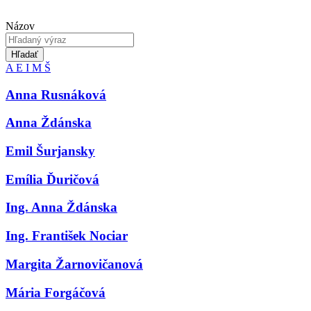
Názov
Hľadať
A
E
I
M
Š
Anna Rusnáková
Anna Ždánska
Emil Šurjansky
Emília Ďuričová
Ing. Anna Ždánska
Ing. František Nociar
Margita Žarnovičanová
Mária Forgáčová