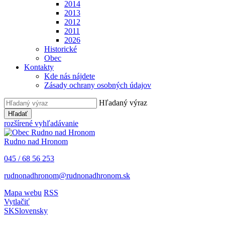
2014
2013
2012
2011
2026
Historické
Obec
Kontakty
Kde nás nájdete
Zásady ochrany osobných údajov
Hľadaný výraz
Hľadať
rozšírené vyhľadávanie
Rudno nad Hronom
045 / 68 56 253
rudnonadhronom@rudnonadhronom.sk
Mapa webu
RSS
Vytlačiť
SK
Slovensky