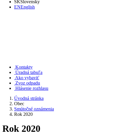
SK
Slovensky
EN
English
Rudno nad Hronom
Kontakty
Úradná tabuľa
Ako vybaviť
Zvoz odpadu
Hlásenie rozhlasu
Úvodná stránka
Obec
Smútočné oznámenia
Rok 2020
Rok 2020