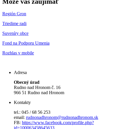
Môže vás zaujímať
Región Gron
Triedime radi
Suveníry obce
Fond na Podporu Umenia
Rozhlas v mobile
Adresa
Obecný úrad
Rudno nad Hronom č. 16
966 51 Rudno nad Hronom
Kontakty
tel.: 045 / 68 56 253
email:
rudnonadhronom@rudnonadhronom.sk
FB:
https://www.facebook.com/profile.php?
id=100063458645633