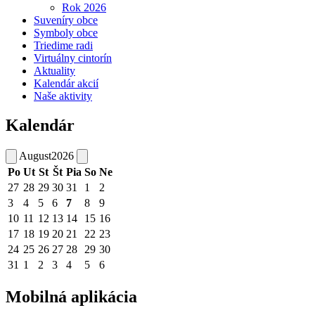
Rok 2026
Suveníry obce
Symboly obce
Triedime radi
Virtuálny cintorín
Aktuality
Kalendár akcií
Naše aktivity
Kalendár
August
2026
Po
Ut
St
Št
Pia
So
Ne
27
28
29
30
31
1
2
3
4
5
6
7
8
9
10
11
12
13
14
15
16
17
18
19
20
21
22
23
24
25
26
27
28
29
30
31
1
2
3
4
5
6
Mobilná aplikácia