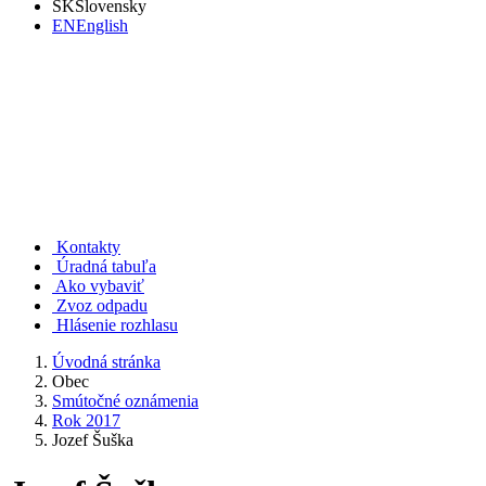
SK
Slovensky
EN
English
Rudno nad Hronom
Kontakty
Úradná tabuľa
Ako vybaviť
Zvoz odpadu
Hlásenie rozhlasu
Úvodná stránka
Obec
Smútočné oznámenia
Rok 2017
Jozef Šuška