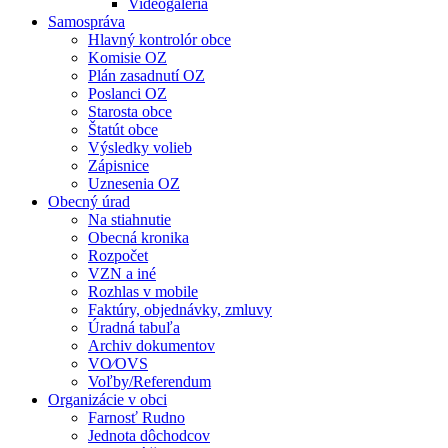
Videogaléria
Samospráva
Hlavný kontrolór obce
Komisie OZ
Plán zasadnutí OZ
Poslanci OZ
Starosta obce
Štatút obce
Výsledky volieb
Zápisnice
Uznesenia OZ
Obecný úrad
Na stiahnutie
Obecná kronika
Rozpočet
VZN a iné
Rozhlas v mobile
Faktúry, objednávky, zmluvy
Úradná tabuľa
Archiv dokumentov
VO⁄OVS
Voľby/Referendum
Organizácie v obci
Farnosť Rudno
Jednota dôchodcov