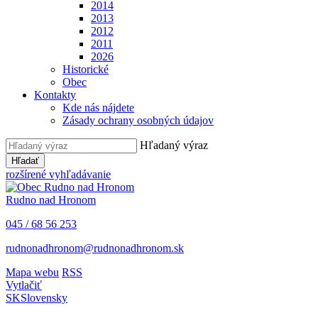
2014
2013
2012
2011
2026
Historické
Obec
Kontakty
Kde nás nájdete
Zásady ochrany osobných údajov
Hľadaný výraz
Hľadať
rozšírené vyhľadávanie
Rudno nad Hronom
045 / 68 56 253
rudnonadhronom@rudnonadhronom.sk
Mapa webu
RSS
Vytlačiť
SK
Slovensky