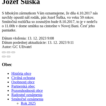
Jozef Šuška
S hlbokým zármutkom Vám oznamujeme, že dňa 4.10.2017 nás
navždy opustil náš rodák, pán Jozef Šuška, vo veku 59 rokov.
Smútočná rozlúčka so zosnulým bude 8.10.2017, to je v nedeľu
o 11.00h v dome smútku na cintoríne v Novej Bani. Česť jeho
pamiatke.
Dátum vloženia:
13. 12. 2023 9:08
Dátum poslednej aktualizácie:
13. 12. 2023 9:11
Autor:
GC Uživatel
Obec
História obce
Civilná ochrana
Osobnosti obce
Partnerská obec
Pozoruhodnosti obce
Radostné oznámenia
Smútočné oznámenia
Rok 2025