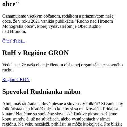
obce"
Oznamujeme všetkým občanom, rodákom a priaznivcom našej
obce, že v roku 2021 vznikla publikácia "Rudno nad Hronom
Monografia obce", ktorej vydavateľom je Obec Rudno
nad Hronom.
Čítať ďalej...
RnH v Regióne GRON
Vedeli ste, že naša obec je členom oblastnej organizácie cestovného
ruchu
Región GRON
Spevokol Rudnianka nábor
Ahoj, máš rád/rada ľudové piesne a slovenský folklór? Si zanietený
folklórista/tka a hľadáš miesto kde by si sa realizoval/la. Pridaj sa
k nám! Naučíme sa spoločne slovenské ľudové piesne, zažijeme
kopu srandy, či už na súťažiach, alebo vystúpeniach v rámci
regiónu. Na veku nezáleží, prihlásiť sa môže ktokoľvek. Pre bližšie