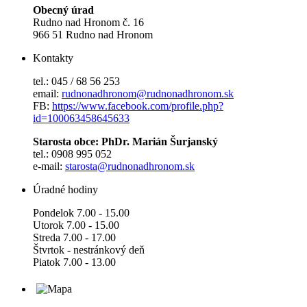
Obecný úrad
Rudno nad Hronom č. 16
966 51 Rudno nad Hronom
Kontakty
tel.: 045 / 68 56 253
email:
rudnonadhronom@rudnonadhronom.sk
FB:
https://www.facebook.com/profile.php?
id=100063458645633
Starosta obce: PhDr. Marián Šurjanský
tel.: 0908 995 052
e-mail:
starosta@rudnonadhronom.sk
Úradné hodiny
Pondelok 7.00 - 15.00
Utorok 7.00 - 15.00
Streda 7.00 - 17.00
Štvrtok - nestránkový deň
Piatok 7.00 - 13.00