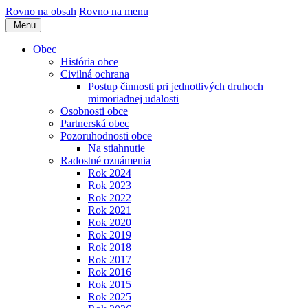
Rovno na obsah
Rovno na menu
Menu
Obec
História obce
Civilná ochrana
Postup činnosti pri jednotlivých druhoch
mimoriadnej udalosti
Osobnosti obce
Partnerská obec
Pozoruhodnosti obce
Na stiahnutie
Radostné oznámenia
Rok 2024
Rok 2023
Rok 2022
Rok 2021
Rok 2020
Rok 2019
Rok 2018
Rok 2017
Rok 2016
Rok 2015
Rok 2025